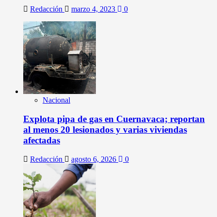
Redacción
marzo 4, 2023
0
Nacional
Explota pipa de gas en Cuernavaca; reportan
al menos 20 lesionados y varias viviendas
afectadas
Redacción
agosto 6, 2026
0