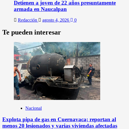
Detienen a joven de 22 años presuntamente
armada en Naucalpan
Redacción
agosto 4, 2026
0
Te pueden interesar
Nacional
Explota pipa de gas en Cuernavaca; reportan al
menos 20 lesionados y varias viviendas afectadas