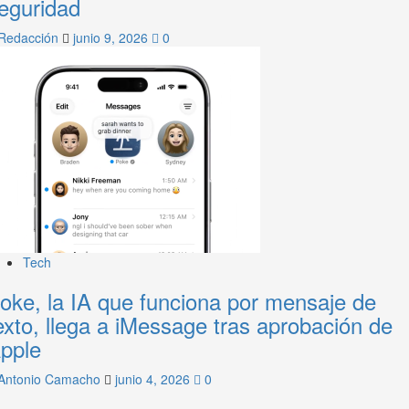
eguridad
Redacción
junio 9, 2026
0
Tech
oke, la IA que funciona por mensaje de
exto, llega a iMessage tras aprobación de
pple
Antonio Camacho
junio 4, 2026
0