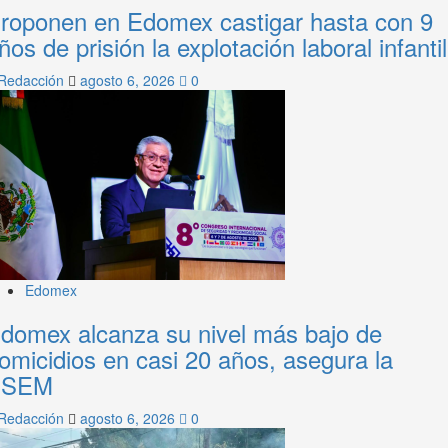
roponen en Edomex castigar hasta con 9
ños de prisión la explotación laboral infantil
Redacción
agosto 6, 2026
0
Edomex
domex alcanza su nivel más bajo de
omicidios en casi 20 años, asegura la
SSEM
Redacción
agosto 6, 2026
0