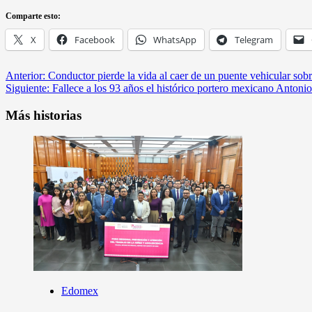
Comparte esto:
X
Facebook
WhatsApp
Telegram
Navegación
Anterior:
Conductor pierde la vida al caer de un puente vehicular sob
Siguiente:
Fallece a los 93 años el histórico portero mexicano Antoni
de
entradas
Más historias
Edomex