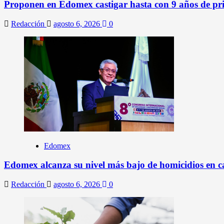
Proponen en Edomex castigar hasta con 9 años de prisi
Redacción
agosto 6, 2026
0
Edomex
Edomex alcanza su nivel más bajo de homicidios en c
Redacción
agosto 6, 2026
0