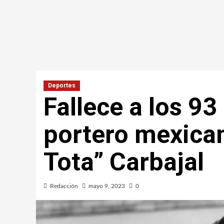
Deportes
Fallece a los 93
portero mexica
Tota” Carbajal
Redacción
mayo 9, 2023
0