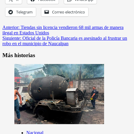
Telegram
Correo electrónico
Anterior:
Tiendas sin licencia vendieron 68 mil armas de manera
ilegal en Estados Unidos
Siguiente:
Oficial de la Policía Bancaria es asesinado al frustrar un
robo en el municipio de Naucalpan
Más historias
Nacional