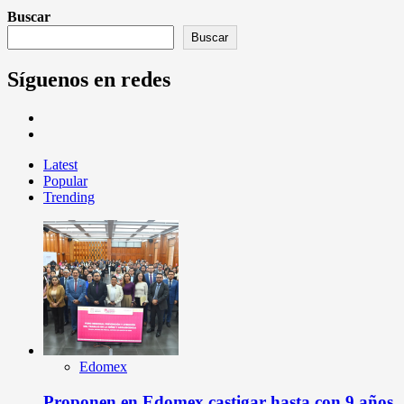
Buscar
Buscar
Síguenos en redes
Latest
Popular
Trending
Edomex
Proponen en Edomex castigar hasta con 9 años