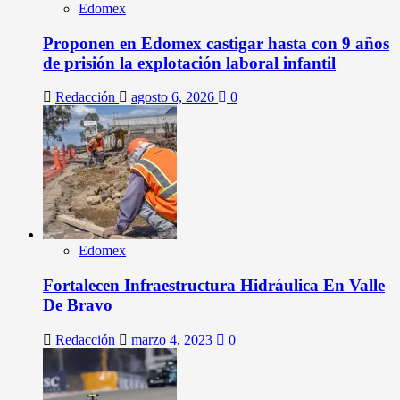
Edomex
Proponen en Edomex castigar hasta con 9 años
de prisión la explotación laboral infantil
Redacción
agosto 6, 2026
0
Edomex
Fortalecen Infraestructura Hidráulica En Valle
De Bravo
Redacción
marzo 4, 2023
0