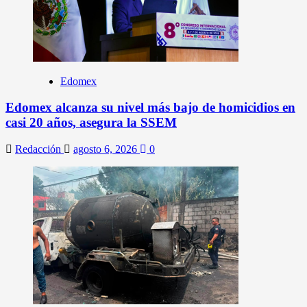
Edomex
Edomex alcanza su nivel más bajo de homicidios en
casi 20 años, asegura la SSEM
Redacción
agosto 6, 2026
0