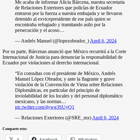
Me acaba de informar Alicia Bárcena, nuestra secretaria
de Relaciones Exteriores que policías de Ecuador
entraron por la fuerza a nuestra embajada y se llevaron
detenido al exvicepresidente de ese país quien se
encontraba refugiado y tramitando asilo por la
persecución y el acoso…
— Andrés Manuel (@lopezobrador_)
April 6, 2024
Por su parte, Bárcenas anunció que México recurrirá a la Corte
Internacional de Justicia para denunciar la responsabilidad de
Ecuador por violaciones al derecho internacional.
“En consultas con el presidente de México, Andrés
Manuel López Obrador, y ante la flagrante y grave
violación de la Convención de Viena sobre Relaciones
Diplomáticas, en particular del principio de
inviolabilidad de los locales y del personal diplomático
mexicano, y las normas…
pic.twitter.com/4ywg3SUyQ1
— Relaciones Exteriores (@SRE_mx)
April 6, 2024
Comparte esto:
X
Facebook
WhatsApp