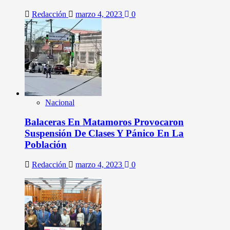
Redacción
marzo 4, 2023
0
Nacional
Balaceras En Matamoros Provocaron
Suspensión De Clases Y Pánico En La
Población
Redacción
marzo 4, 2023
0