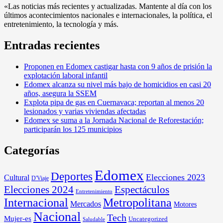
«Las noticias más recientes y actualizadas. Mantente al día con los
últimos acontecimientos nacionales e internacionales, la política, el
entretenimiento, la tecnología y más.
Entradas recientes
Proponen en Edomex castigar hasta con 9 años de prisión la
explotación laboral infantil
Edomex alcanza su nivel más bajo de homicidios en casi 20
años, asegura la SSEM
Explota pipa de gas en Cuernavaca; reportan al menos 20
lesionados y varias viviendas afectadas
Edomex se suma a la Jornada Nacional de Reforestación;
participarán los 125 municipios
Categorías
Edomex
Deportes
Elecciones 2023
Cultural
D'Viaje
Elecciones 2024
Espectáculos
Entretenimiento
Internacional
Metropolitana
Mercados
Motores
Nacional
Tech
Mujer-es
Uncategorized
Saludable