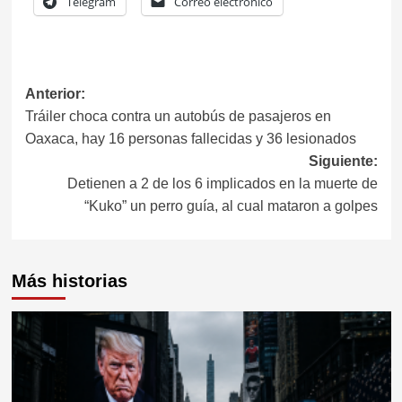
Telegram
Correo electrónico
Navegación
Anterior:
Tráiler choca contra un autobús de pasajeros en
de
Oaxaca, hay 16 personas fallecidas y 36 lesionados
entradas
Siguiente:
Detienen a 2 de los 6 implicados en la muerte de
“Kuko” un perro guía, al cual mataron a golpes
Más historias