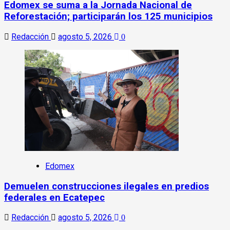
Edomex se suma a la Jornada Nacional de
Reforestación; participarán los 125 municipios
Redacción
agosto 5, 2026
0
Edomex
Demuelen construcciones ilegales en predios
federales en Ecatepec
Redacción
agosto 5, 2026
0