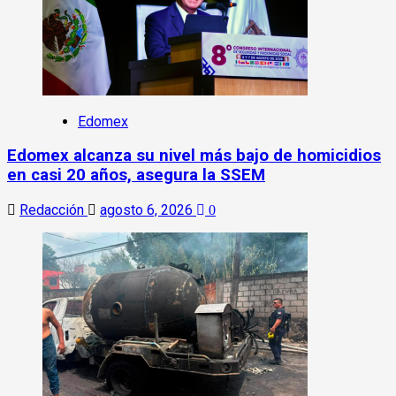
Edomex
Edomex alcanza su nivel más bajo de homicidios
en casi 20 años, asegura la SSEM
Redacción
agosto 6, 2026
0