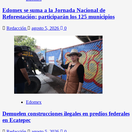
Edomex se suma a la Jornada Nacional de
Reforestación; participarán los 125 municipios
Redacción
agosto 5, 2026
0
Edomex
Demuelen construcciones ilegales en predios federales
en Ecatepec
Redacción
agosto 5, 2026
0