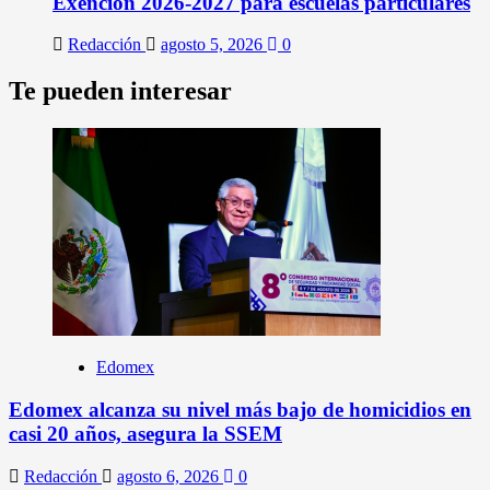
Exención 2026-2027 para escuelas particulares
Redacción
agosto 5, 2026
0
Te pueden interesar
Edomex
Edomex alcanza su nivel más bajo de homicidios en
casi 20 años, asegura la SSEM
Redacción
agosto 6, 2026
0