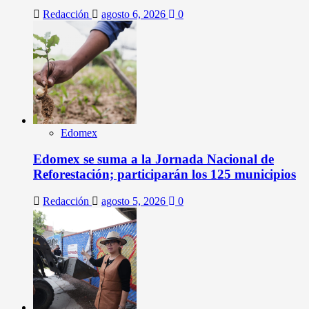
Redacción
agosto 6, 2026
0
Edomex
Edomex se suma a la Jornada Nacional de
Reforestación; participarán los 125 municipios
Redacción
agosto 5, 2026
0