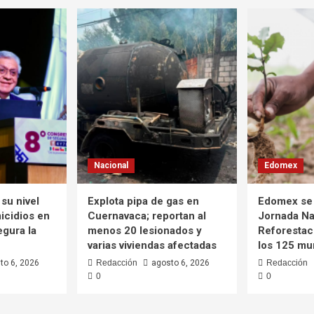
Nacional
Edomex
su nivel
Explota pipa de gas en
Edomex se 
icidios en
Cuernavaca; reportan al
Jornada Na
egura la
menos 20 lesionados y
Reforestaci
varias viviendas afectadas
los 125 mu
to 6, 2026
Redacción
agosto 6, 2026
Redacción
0
0