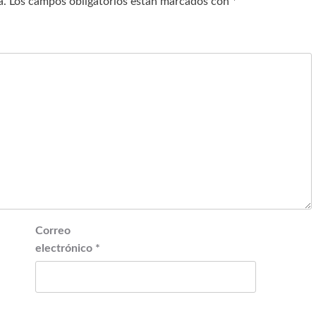
a.
Los campos obligatorios están marcados con
*
Correo
electrónico
*