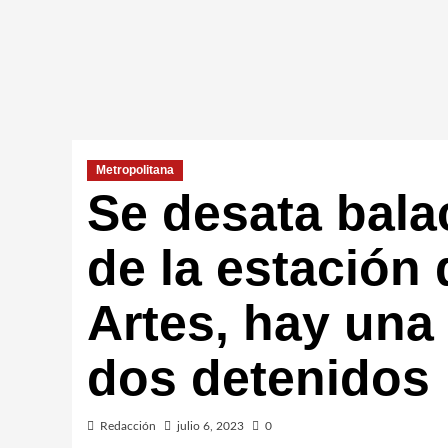
Metropolitana
Se desata balac
de la estación 
Artes, hay una
dos detenidos
Redacción
julio 6, 2023
0