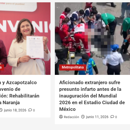
a
Metropolitana
 y Azcapotzalco
Aficionado extranjero sufre
nvenio de
presunto infarto antes de la
ión: Rehabilitarán
inauguración del Mundial
a Naranja
2026 en el Estadio Ciudad de
México
0
junio 18, 2026
Redacción
0
junio 11, 2026