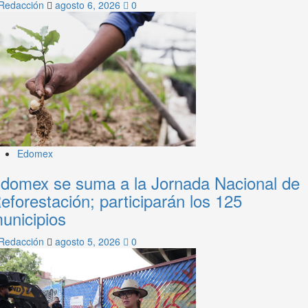
Redacción
agosto 6, 2026
0
Edomex
domex se suma a la Jornada Nacional de
eforestación; participarán los 125
unicipios
Redacción
agosto 5, 2026
0