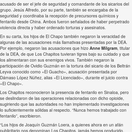
acusado de ser el jefe de seguridad y comandante de los sicarios del
grupo. Jesús Alfredo, por su parte, también se encargaba de la
seguridad y coordinaba la recepción de precursores químicos y
fentanilo desde China. Ambos fueron señalados de haber perpetrado
violencia directa y haber ordenado torturas y asesinatos.
En su carta, los hijos de El Chapo también negaron la veracidad de
algunas de las acusaciones más llamativas presentadas por la DEA.
Por ejemplo, negaron las acusaciones que hizo
Anne Milgram
, titular
de la DEA, de que Los Chapitos tuvieran tigres bajo su cuidado y que
los alimentaran con sus enemigos vivos. También negaron la
participación de Ovidio Guzmán en la tortura del sicario de los Beltrán
Leyva conocido como «El Guacho», acusación presentada por
Dámaso López Núñez, alias «El Licenciado», durante el juicio contra
«El Chapo».
Los Chapitos reconocieron la presencia de fentanilo en Sinaloa, pero
se deslindaron de las operaciones relacionadas con dicho opioide,
sugiriendo que las autoridades no han implementado investigaciones
lo suficientemente sólidas al respecto. “Nunca hemos trabajado con
fentanilo”, escribieron.
“Los hijos de Joaquín Guzmán Loera, a quienes ahora en un afán
publicitario nos denominan Los Chapitos, jamás hemos producido,