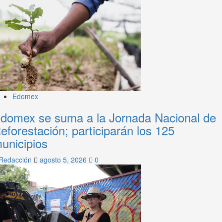
Edomex
domex se suma a la Jornada Nacional de
eforestación; participarán los 125
unicipios
Redacción
agosto 5, 2026
0