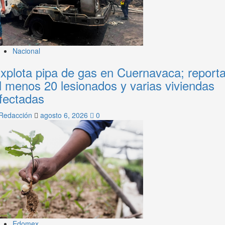
Nacional
xplota pipa de gas en Cuernavaca; report
l menos 20 lesionados y varias viviendas
fectadas
Redacción
agosto 6, 2026
0
Edomex