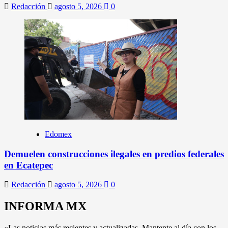
Redacción
agosto 5, 2026
0
Edomex
Demuelen construcciones ilegales en predios federales
en Ecatepec
Redacción
agosto 5, 2026
0
INFORMA MX
«Las noticias más recientes y actualizadas. Mantente al día con los