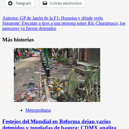
Telegram
Correo electrónico
Anterior:
GP de Japón de la F1: Horarios y dónde verlo
Siguiente:
Ejecutan a tiros a una persona sobre Río Churubusco, los
agresores ya fueron detenidos
Más historias
Metropolitana
Festejos del Mundial en Reforma dejan varios
detenidos y toneladas de basura; CDMX analiza