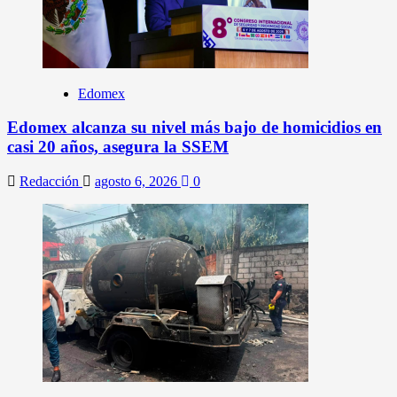
Edomex
Edomex alcanza su nivel más bajo de homicidios en
casi 20 años, asegura la SSEM
Redacción
agosto 6, 2026
0