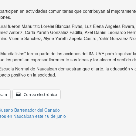
participen en actividades comunitarias que contribuyan al mejoramient
iones.
mural fueron Mahuitzic Lorelei Blancas Rivas, Luz Elena Ángeles River
 Ambriz, Carla Yareth González Padilla, Axel Daniel Leonardo Hern
nino Vicente Sánchez, Alyne Yareth Zepeta Castro, Yahir González Nic
Mundialistas” forma parte de las acciones del IMJUVE para impulsar la
que les permitan expresar libremente sus ideas y fortalecer el sentido 
 Escuela Normal de Naucalpan demuestran que el arte, la educación y e
acto positivo en la sociedad.
gram
Correo electrónico
Gusano Barrenador del Ganado
eos en Naucalpan este 16 de junio