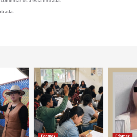
s comentarios a esta entrada.
ntrada.
Edomex
Edomex