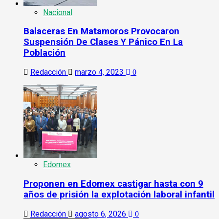
Nacional
Balaceras En Matamoros Provocaron
Suspensión De Clases Y Pánico En La
Población
Redacción
marzo 4, 2023
0
Edomex
Proponen en Edomex castigar hasta con 9
años de prisión la explotación laboral infantil
Redacción
agosto 6, 2026
0