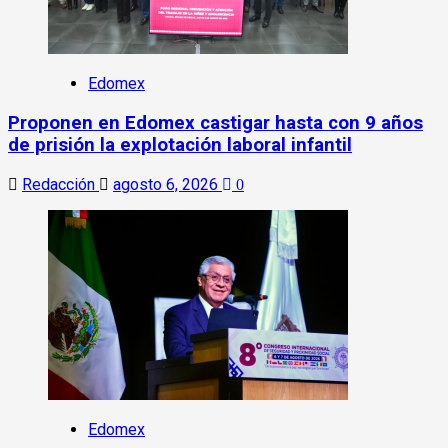
Edomex
Proponen en Edomex castigar hasta con 9 años
de prisión la explotación laboral infantil
Redacción
agosto 6, 2026
0
Edomex