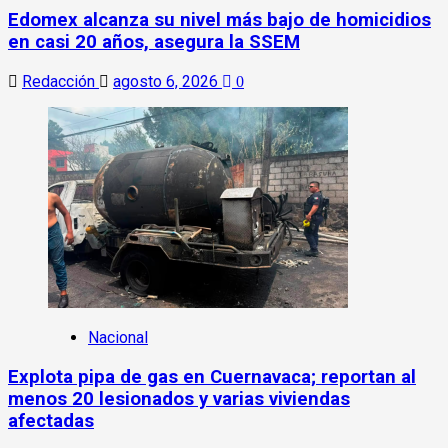
Edomex alcanza su nivel más bajo de homicidios
en casi 20 años, asegura la SSEM
Redacción
agosto 6, 2026
0
Nacional
Explota pipa de gas en Cuernavaca; reportan al
menos 20 lesionados y varias viviendas
afectadas