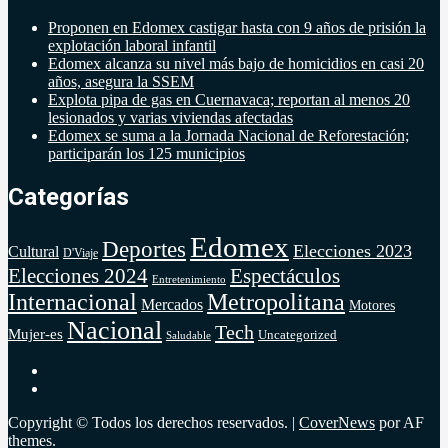
Proponen en Edomex castigar hasta con 9 años de prisión la
explotación laboral infantil
Edomex alcanza su nivel más bajo de homicidios en casi 20
años, asegura la SSEM
Explota pipa de gas en Cuernavaca; reportan al menos 20
lesionados y varias viviendas afectadas
Edomex se suma a la Jornada Nacional de Reforestación;
participarán los 125 municipios
Categorías
Edomex
Deportes
Elecciones 2023
Cultural
D'Viaje
Elecciones 2024
Espectáculos
Entretenimiento
Internacional
Metropolitana
Mercados
Motores
Nacional
Tech
Mujer-es
Uncategorized
Saludable
Copyright © Todos los derechos reservados.
|
CoverNews
por AF
themes.